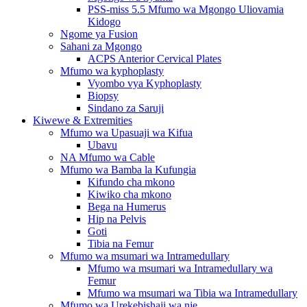
PSS-miss 5.5 Mfumo wa Mgongo Uliovamia
Kidogo
Ngome ya Fusion
Sahani za Mgongo
ACPS Anterior Cervical Plates
Mfumo wa kyphoplasty
Vyombo vya Kyphoplasty
Biopsy
Sindano za Saruji
Kiwewe & Extremities
Mfumo wa Upasuaji wa Kifua
Ubavu
NA Mfumo wa Cable
Mfumo wa Bamba la Kufungia
Kifundo cha mkono
Kiwiko cha mkono
Bega na Humerus
Hip na Pelvis
Goti
Tibia na Femur
Mfumo wa msumari wa Intramedullary
Mfumo wa msumari wa Intramedullary wa
Femur
Mfumo wa msumari wa Tibia wa Intramedullary
Mfumo wa Urekebishaji wa nje