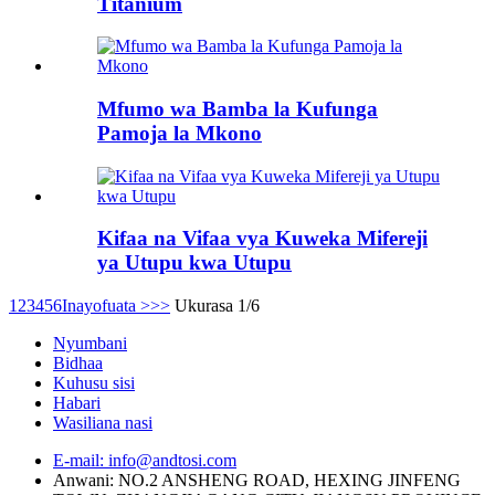
Titanium
Mfumo wa Bamba la Kufunga
Pamoja la Mkono
Kifaa na Vifaa vya Kuweka Mifereji
ya Utupu kwa Utupu
1
2
3
4
5
6
Inayofuata >
>>
Ukurasa 1/6
Nyumbani
Bidhaa
Kuhusu sisi
Habari
Wasiliana nasi
E-mail: info@andtosi.com
Anwani: NO.2 ANSHENG ROAD, HEXING JINFENG