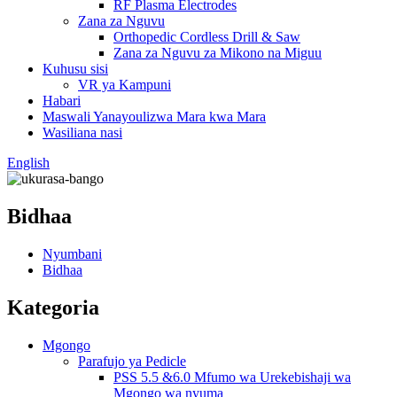
RF Plasma Electrodes
Zana za Nguvu
Orthopedic Cordless Drill & Saw
Zana za Nguvu za Mikono na Miguu
Kuhusu sisi
VR ya Kampuni
Habari
Maswali Yanayoulizwa Mara kwa Mara
Wasiliana nasi
English
Bidhaa
Nyumbani
Bidhaa
Kategoria
Mgongo
Parafujo ya Pedicle
PSS 5.5 &6.0 Mfumo wa Urekebishaji wa
Mgongo wa nyuma