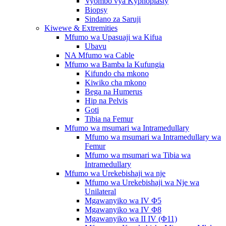
Vyombo vya Kyphoplasty
Biopsy
Sindano za Saruji
Kiwewe & Extremities
Mfumo wa Upasuaji wa Kifua
Ubavu
NA Mfumo wa Cable
Mfumo wa Bamba la Kufungia
Kifundo cha mkono
Kiwiko cha mkono
Bega na Humerus
Hip na Pelvis
Goti
Tibia na Femur
Mfumo wa msumari wa Intramedullary
Mfumo wa msumari wa Intramedullary wa
Femur
Mfumo wa msumari wa Tibia wa
Intramedullary
Mfumo wa Urekebishaji wa nje
Mfumo wa Urekebishaji wa Nje wa
Unilateral
Mgawanyiko wa IV Φ5
Mgawanyiko wa IV Φ8
Mgawanyiko wa II IV (Φ11)