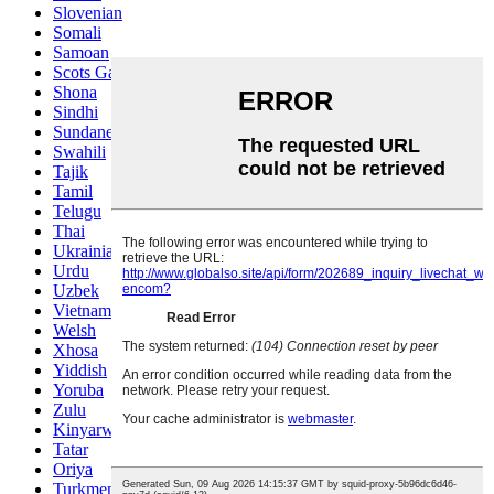
Slovenian
Somali
Samoan
Scots Gaelic
Shona
Sindhi
Sundanese
Swahili
Tajik
Tamil
Telugu
Thai
Ukrainian
Urdu
Uzbek
Vietnamese
Welsh
Xhosa
Yiddish
Yoruba
Zulu
Kinyarwanda
Tatar
Oriya
Turkmen