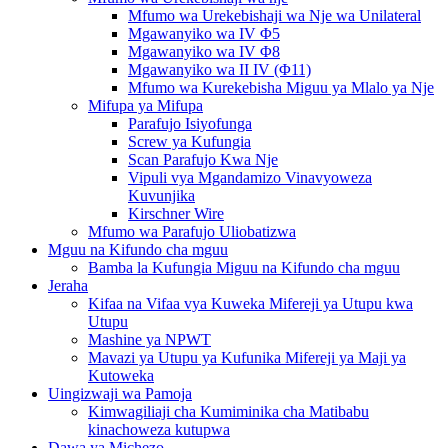
Mfumo wa Urekebishaji wa Nje wa Unilateral
Mgawanyiko wa IV Φ5
Mgawanyiko wa IV Φ8
Mgawanyiko wa II IV (Φ11)
Mfumo wa Kurekebisha Miguu ya Mlalo ya Nje
Mifupa ya Mifupa
Parafujo Isiyofunga
Screw ya Kufungia
Scan Parafujo Kwa Nje
Vipuli vya Mgandamizo Vinavyoweza
Kuvunjika
Kirschner Wire
Mfumo wa Parafujo Uliobatizwa
Mguu na Kifundo cha mguu
Bamba la Kufungia Miguu na Kifundo cha mguu
Jeraha
Kifaa na Vifaa vya Kuweka Mifereji ya Utupu kwa
Utupu
Mashine ya NPWT
Mavazi ya Utupu ya Kufunika Mifereji ya Maji ya
Kutoweka
Uingizwaji wa Pamoja
Kimwagiliaji cha Kumiminika cha Matibabu
kinachoweza kutupwa
Dawa ya Michezo