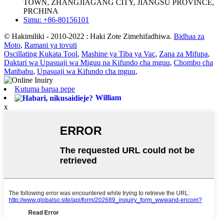
TOWN, ZHANGJIAGANG CITY, JIANGSU PROVINCE,
PRCHINA
Simu: +86-80156101
© Hakimiliki - 2010-2022 : Haki Zote Zimehifadhiwa.
Bidhaa za
Moto
,
Ramani ya tovuti
Oscillating Kukata Tool
,
Mashine ya Tiba ya Vac
,
Zana za Mifupa
,
Daktari wa Upasuaji wa Miguu na Kifundo cha mguu
,
Chombo cha
Matibabu
,
Upasuaji wa Kifundo cha mguu
,
Kutuma barua pepe
William
x