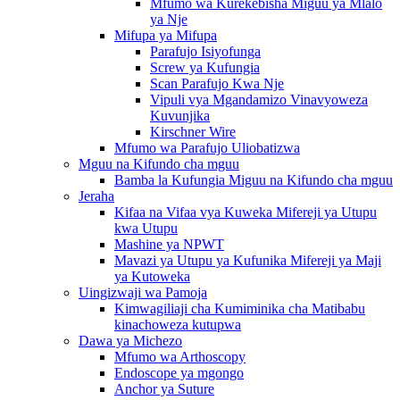
Mfumo wa Kurekebisha Miguu ya Mlalo
ya Nje
Mifupa ya Mifupa
Parafujo Isiyofunga
Screw ya Kufungia
Scan Parafujo Kwa Nje
Vipuli vya Mgandamizo Vinavyoweza
Kuvunjika
Kirschner Wire
Mfumo wa Parafujo Uliobatizwa
Mguu na Kifundo cha mguu
Bamba la Kufungia Miguu na Kifundo cha mguu
Jeraha
Kifaa na Vifaa vya Kuweka Mifereji ya Utupu
kwa Utupu
Mashine ya NPWT
Mavazi ya Utupu ya Kufunika Mifereji ya Maji
ya Kutoweka
Uingizwaji wa Pamoja
Kimwagiliaji cha Kumiminika cha Matibabu
kinachoweza kutupwa
Dawa ya Michezo
Mfumo wa Arthoscopy
Endoscope ya mgongo
Anchor ya Suture