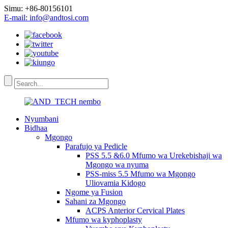
Simu: +86-80156101
E-mail: info@andtosi.com
Nyumbani
Bidhaa
Mgongo
Parafujo ya Pedicle
PSS 5.5 &6.0 Mfumo wa Urekebishaji wa
Mgongo wa nyuma
PSS-miss 5.5 Mfumo wa Mgongo
Uliovamia Kidogo
Ngome ya Fusion
Sahani za Mgongo
ACPS Anterior Cervical Plates
Mfumo wa kyphoplasty