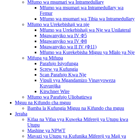
Mfumo wa msumari wa Intramedullary
Mfumo wa msumari wa Intramedullary wa
Femur
Mfumo wa msumari wa Tibia wa Intramedullary
Mfumo wa Urekebishaji wa nje
Mfumo wa Urekebishaji wa Nje wa Unilateral
Mgawanyiko wa IV Φ5
Mgawanyiko wa IV Φ8
Mgawanyiko wa II IV (Φ11)
Mfumo wa Kurekebisha Miguu ya Mlalo ya Nje
Mifupa ya Mifupa
Parafujo Isiyofunga
Screw ya Kufungia
Scan Parafujo Kwa Nje
Vipuli vya Mgandamizo Vinavyoweza
Kuvunjika
Kirschner Wire
Mfumo wa Parafujo Uliobatizwa
Mguu na Kifundo cha mguu
Bamba la Kufungia Miguu na Kifundo cha mguu
Jeraha
Kifaa na Vifaa vya Kuweka Mifereji ya Utupu kwa
Utupu
Mashine ya NPWT
Mavazi ya Utupu ya Kufunika Mifereji ya Maji ya