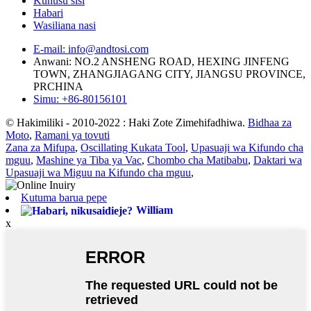
Kuhusu sisi
Habari
Wasiliana nasi
E-mail: info@andtosi.com
Anwani: NO.2 ANSHENG ROAD, HEXING JINFENG
TOWN, ZHANGJIAGANG CITY, JIANGSU PROVINCE,
PRCHINA
Simu: +86-80156101
© Hakimiliki - 2010-2022 : Haki Zote Zimehifadhiwa.
Bidhaa za
Moto
,
Ramani ya tovuti
Zana za Mifupa
,
Oscillating Kukata Tool
,
Upasuaji wa Kifundo cha
mguu
,
Mashine ya Tiba ya Vac
,
Chombo cha Matibabu
,
Daktari wa
Upasuaji wa Miguu na Kifundo cha mguu
,
Kutuma barua pepe
William
x