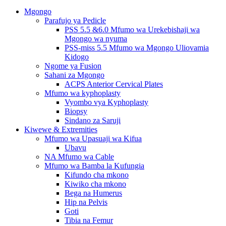
Mgongo
Parafujo ya Pedicle
PSS 5.5 &6.0 Mfumo wa Urekebishaji wa
Mgongo wa nyuma
PSS-miss 5.5 Mfumo wa Mgongo Uliovamia
Kidogo
Ngome ya Fusion
Sahani za Mgongo
ACPS Anterior Cervical Plates
Mfumo wa kyphoplasty
Vyombo vya Kyphoplasty
Biopsy
Sindano za Saruji
Kiwewe & Extremities
Mfumo wa Upasuaji wa Kifua
Ubavu
NA Mfumo wa Cable
Mfumo wa Bamba la Kufungia
Kifundo cha mkono
Kiwiko cha mkono
Bega na Humerus
Hip na Pelvis
Goti
Tibia na Femur