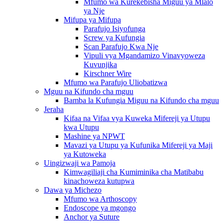
Mfumo wa Kurekebisha Miguu ya Mlalo
ya Nje
Mifupa ya Mifupa
Parafujo Isiyofunga
Screw ya Kufungia
Scan Parafujo Kwa Nje
Vipuli vya Mgandamizo Vinavyoweza
Kuvunjika
Kirschner Wire
Mfumo wa Parafujo Uliobatizwa
Mguu na Kifundo cha mguu
Bamba la Kufungia Miguu na Kifundo cha mguu
Jeraha
Kifaa na Vifaa vya Kuweka Mifereji ya Utupu
kwa Utupu
Mashine ya NPWT
Mavazi ya Utupu ya Kufunika Mifereji ya Maji
ya Kutoweka
Uingizwaji wa Pamoja
Kimwagiliaji cha Kumiminika cha Matibabu
kinachoweza kutupwa
Dawa ya Michezo
Mfumo wa Arthoscopy
Endoscope ya mgongo
Anchor ya Suture