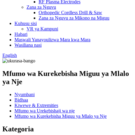
RF Plasma Electrodes
Zana za Nguvu
Orthopedic Cordless Drill & Saw
Zana za Nguvu za Mikono na Miguu
Kuhusu sisi
VR ya Kampuni
Habari
Maswali Yanayoulizwa Mara kwa Mara
Wasiliana nasi
English
Mfumo wa Kurekebisha Miguu ya Mlalo
ya Nje
Nyumbani
Bidhaa
Kiwewe & Extremities
Mfumo wa Urekebishaji wa nje
Mfumo wa Kurekebisha Miguu ya Mlalo ya Nje
Kategoria