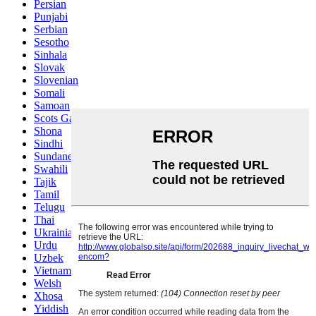
Persian
Punjabi
Serbian
Sesotho
Sinhala
Slovak
Slovenian
Somali
Samoan
Scots Gaelic
Shona
Sindhi
Sundanese
Swahili
Tajik
Tamil
Telugu
Thai
Ukrainian
Urdu
Uzbek
Vietnamese
Welsh
Xhosa
Yiddish