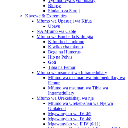
Vyombo vya Kyphoplasty
Biopsy
Sindano za Saruji
Kiwewe & Extremities
Mfumo wa Upasuaji wa Kifua
Ubavu
NA Mfumo wa Cable
Mfumo wa Bamba la Kufungia
Kifundo cha mkono
Kiwiko cha mkono
Bega na Humerus
Hip na Pelvis
Goti
Tibia na Femur
Mfumo wa msumari wa Intramedullary
Mfumo wa msumari wa Intramedullary wa
Femur
Mfumo wa msumari wa Tibia wa
Intramedullary
Mfumo wa Urekebishaji wa nje
Mfumo wa Urekebishaji wa Nje wa
Unilateral
Mgawanyiko wa IV Φ5
Mgawanyiko wa IV Φ8
Mgawanyiko wa II IV (Φ11)