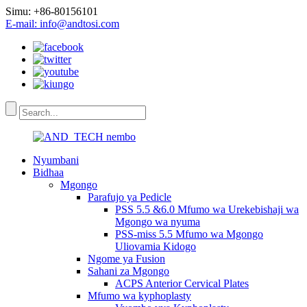
Simu: +86-80156101
E-mail: info@andtosi.com
Nyumbani
Bidhaa
Mgongo
Parafujo ya Pedicle
PSS 5.5 &6.0 Mfumo wa Urekebishaji wa
Mgongo wa nyuma
PSS-miss 5.5 Mfumo wa Mgongo
Uliovamia Kidogo
Ngome ya Fusion
Sahani za Mgongo
ACPS Anterior Cervical Plates
Mfumo wa kyphoplasty