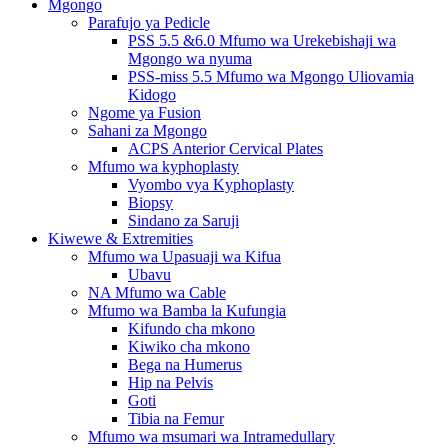
Mgongo
Parafujo ya Pedicle
PSS 5.5 &6.0 Mfumo wa Urekebishaji wa
Mgongo wa nyuma
PSS-miss 5.5 Mfumo wa Mgongo Uliovamia
Kidogo
Ngome ya Fusion
Sahani za Mgongo
ACPS Anterior Cervical Plates
Mfumo wa kyphoplasty
Vyombo vya Kyphoplasty
Biopsy
Sindano za Saruji
Kiwewe & Extremities
Mfumo wa Upasuaji wa Kifua
Ubavu
NA Mfumo wa Cable
Mfumo wa Bamba la Kufungia
Kifundo cha mkono
Kiwiko cha mkono
Bega na Humerus
Hip na Pelvis
Goti
Tibia na Femur
Mfumo wa msumari wa Intramedullary