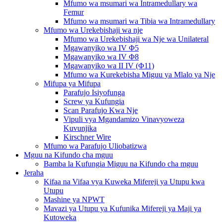
Mfumo wa msumari wa Intramedullary wa
Femur
Mfumo wa msumari wa Tibia wa Intramedullary
Mfumo wa Urekebishaji wa nje
Mfumo wa Urekebishaji wa Nje wa Unilateral
Mgawanyiko wa IV Φ5
Mgawanyiko wa IV Φ8
Mgawanyiko wa II IV (Φ11)
Mfumo wa Kurekebisha Miguu ya Mlalo ya Nje
Mifupa ya Mifupa
Parafujo Isiyofunga
Screw ya Kufungia
Scan Parafujo Kwa Nje
Vipuli vya Mgandamizo Vinavyoweza
Kuvunjika
Kirschner Wire
Mfumo wa Parafujo Uliobatizwa
Mguu na Kifundo cha mguu
Bamba la Kufungia Miguu na Kifundo cha mguu
Jeraha
Kifaa na Vifaa vya Kuweka Mifereji ya Utupu kwa
Utupu
Mashine ya NPWT
Mavazi ya Utupu ya Kufunika Mifereji ya Maji ya
Kutoweka