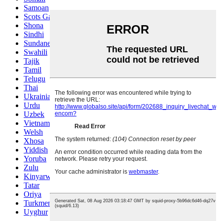
Samoan
Scots Gaelic
Shona
Sindhi
Sundanese
Swahili
Tajik
Tamil
Telugu
Thai
Ukrainian
Urdu
Uzbek
Vietnamese
Welsh
Xhosa
Yiddish
Yoruba
Zulu
Kinyarwanda
Tatar
Oriya
Turkmen
Uyghur