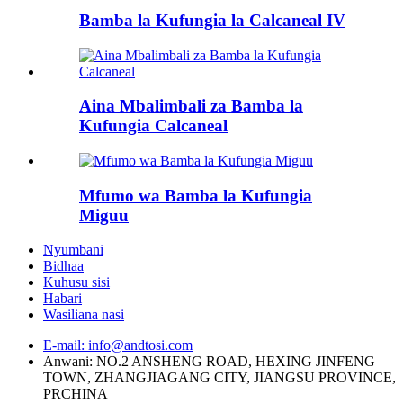
Bamba la Kufungia la Calcaneal IV
Aina Mbalimbali za Bamba la
Kufungia Calcaneal
Mfumo wa Bamba la Kufungia
Miguu
Nyumbani
Bidhaa
Kuhusu sisi
Habari
Wasiliana nasi
E-mail: info@andtosi.com
Anwani: NO.2 ANSHENG ROAD, HEXING JINFENG
TOWN, ZHANGJIAGANG CITY, JIANGSU PROVINCE,
PRCHINA