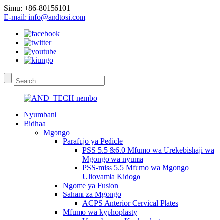
Simu: +86-80156101
E-mail: info@andtosi.com
Nyumbani
Bidhaa
Mgongo
Parafujo ya Pedicle
PSS 5.5 &6.0 Mfumo wa Urekebishaji wa
Mgongo wa nyuma
PSS-miss 5.5 Mfumo wa Mgongo
Uliovamia Kidogo
Ngome ya Fusion
Sahani za Mgongo
ACPS Anterior Cervical Plates
Mfumo wa kyphoplasty