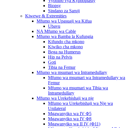
Vyombo vya Kyphoplasty
Biopsy
Sindano za Saruji
Kiwewe & Extremities
Mfumo wa Upasuaji wa Kifua
Ubavu
NA Mfumo wa Cable
Mfumo wa Bamba la Kufungia
Kifundo cha mkono
Kiwiko cha mkono
Bega na Humerus
Hip na Pelvis
Goti
Tibia na Femur
Mfumo wa msumari wa Intramedullary
Mfumo wa msumari wa Intramedullary wa
Femur
Mfumo wa msumari wa Tibia wa
Intramedullary
Mfumo wa Urekebishaji wa nje
Mfumo wa Urekebishaji wa Nje wa
Unilateral
Mgawanyiko wa IV Φ5
Mgawanyiko wa IV Φ8
Mgawanyiko wa II IV (Φ11)