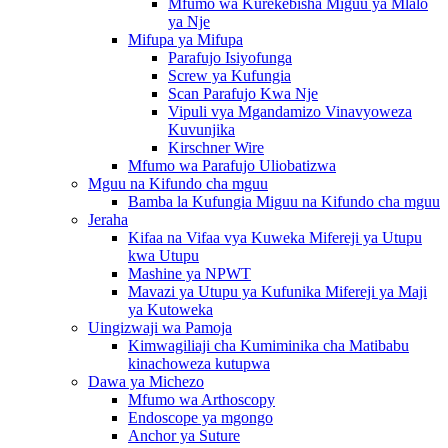
Mfumo wa Kurekebisha Miguu ya Mlalo
ya Nje
Mifupa ya Mifupa
Parafujo Isiyofunga
Screw ya Kufungia
Scan Parafujo Kwa Nje
Vipuli vya Mgandamizo Vinavyoweza
Kuvunjika
Kirschner Wire
Mfumo wa Parafujo Uliobatizwa
Mguu na Kifundo cha mguu
Bamba la Kufungia Miguu na Kifundo cha mguu
Jeraha
Kifaa na Vifaa vya Kuweka Mifereji ya Utupu
kwa Utupu
Mashine ya NPWT
Mavazi ya Utupu ya Kufunika Mifereji ya Maji
ya Kutoweka
Uingizwaji wa Pamoja
Kimwagiliaji cha Kumiminika cha Matibabu
kinachoweza kutupwa
Dawa ya Michezo
Mfumo wa Arthoscopy
Endoscope ya mgongo
Anchor ya Suture