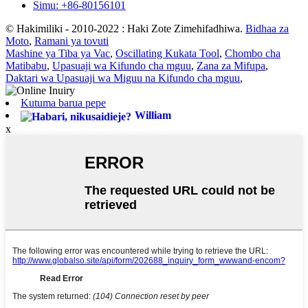
Simu: +86-80156101
© Hakimiliki - 2010-2022 : Haki Zote Zimehifadhiwa.
Bidhaa za
Moto
,
Ramani ya tovuti
Mashine ya Tiba ya Vac
,
Oscillating Kukata Tool
,
Chombo cha
Matibabu
,
Upasuaji wa Kifundo cha mguu
,
Zana za Mifupa
,
Daktari wa Upasuaji wa Miguu na Kifundo cha mguu
,
Kutuma barua pepe
William
x